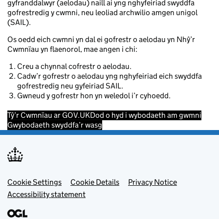
gyfranddalwyr (aelodau) naill ai yng nghyfeiriad swyddfa
gofrestredig y cwmni, neu leoliad archwilio amgen unigol
(SAIL).
Os oedd eich cwmni yn dal ei gofrestr o aelodau yn Nhŷ’r
Cwmnïau yn flaenorol, mae angen i chi:
Creu a chynnal cofrestr o aelodau.
Cadw’r gofrestr o aelodau yng nghyfeiriad eich swyddfa
gofrestredig neu gyfeiriad SAIL.
Gwneud y gofrestr hon yn weledol i’r cyhoedd.
Tŷ’r Cwmnïau ar GOV.UK
Dod o hyd i wybodaeth am gwmni
Gwybodaeth swyddfa’r wasg
Footer menu
Cookie Settings
Cookie Details
Privacy Notice
Accessibility statement