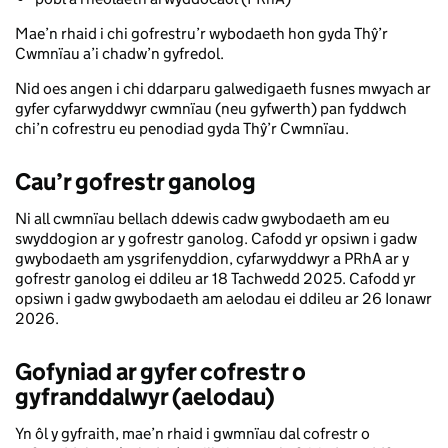
Mae’n rhaid i chi gofrestru’r wybodaeth hon gyda Thŷ’r
Cwmnïau a’i chadw’n gyfredol.
Nid oes angen i chi ddarparu galwedigaeth fusnes mwyach ar
gyfer cyfarwyddwyr cwmnïau (neu gyfwerth) pan fyddwch
chi’n cofrestru eu penodiad gyda Thŷ’r Cwmnïau.
Cau’r gofrestr ganolog
Ni all cwmnïau bellach ddewis cadw gwybodaeth am eu
swyddogion ar y gofrestr ganolog. Cafodd yr opsiwn i gadw
gwybodaeth am ysgrifenyddion, cyfarwyddwyr a PRhA ar y
gofrestr ganolog ei ddileu ar 18 Tachwedd 2025. Cafodd yr
opsiwn i gadw gwybodaeth am aelodau ei ddileu ar 26 Ionawr
2026.
Gofyniad ar gyfer cofrestr o
gyfranddalwyr (aelodau)
Yn ôl y gyfraith, mae’n rhaid i gwmnïau dal cofrestr o