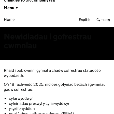
Changes to UK company law
Menu
Home
English
Cymraeg
Newidiadau i gofrestrau
cwmnïau
Rhaid i bob cwmni gynnal a chadw cofrestrau statudol o
wybodaeth.
O’r 18 Tachwedd 2025, nid oes gofyniad bellach i gwmnïau
gadw cofrestrau:
cyfarwyddwyr
cyfeiriadau preswyl y cyfarwyddwyr
ysgrifenyddion
pobl â rheolaeth arwyddocaol (PRhA)