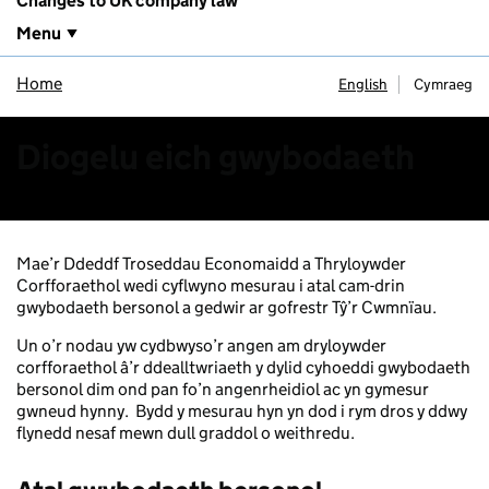
Changes to UK company law
Menu
Home
English
Cymraeg
Diogelu eich gwybodaeth
Mae’r Ddeddf Troseddau Economaidd a Thryloywder
Corfforaethol wedi cyflwyno mesurau i atal cam-drin
gwybodaeth bersonol a gedwir ar gofrestr Tŷ’r Cwmnïau.
Un o’r nodau yw cydbwyso’r angen am dryloywder
corfforaethol â’r ddealltwriaeth y dylid cyhoeddi gwybodaeth
bersonol dim ond pan fo’n angenrheidiol ac yn gymesur
gwneud hynny. Bydd y mesurau hyn yn dod i rym dros y ddwy
flynedd nesaf mewn dull graddol o weithredu.