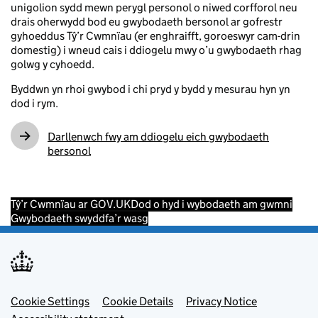
unigolion sydd mewn perygl personol o niwed corfforol neu
drais oherwydd bod eu gwybodaeth bersonol ar gofrestr
gyhoeddus Tŷ’r Cwmnïau (er enghraifft, goroeswyr cam-drin
domestig) i wneud cais i ddiogelu mwy o’u gwybodaeth rhag
golwg y cyhoedd.
Byddwn yn rhoi gwybod i chi pryd y bydd y mesurau hyn yn
dod i rym.
Darllenwch fwy am ddiogelu eich gwybodaeth
bersonol
Tŷ’r Cwmnïau ar GOV.UK
Dod o hyd i wybodaeth am gwmni
Gwybodaeth swyddfa’r wasg
Footer menu
Cookie Settings
Cookie Details
Privacy Notice