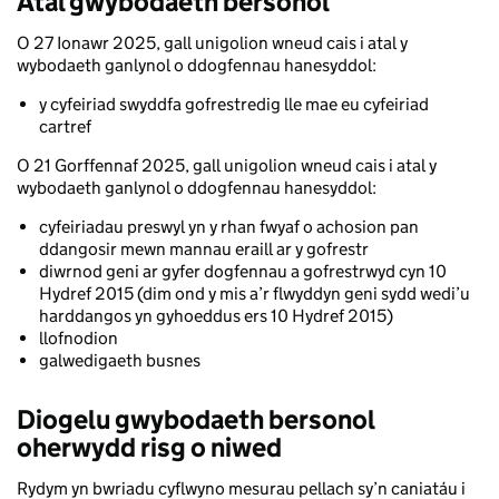
Atal gwybodaeth bersonol
O 27 Ionawr 2025, gall unigolion wneud cais i atal y
wybodaeth ganlynol o ddogfennau hanesyddol:
y cyfeiriad swyddfa gofrestredig lle mae eu cyfeiriad
cartref
O 21 Gorffennaf 2025, gall unigolion wneud cais i atal y
wybodaeth ganlynol o ddogfennau hanesyddol:
cyfeiriadau preswyl yn y rhan fwyaf o achosion pan
ddangosir mewn mannau eraill ar y gofrestr
diwrnod geni ar gyfer dogfennau a gofrestrwyd cyn 10
Hydref 2015 (dim ond y mis a’r flwyddyn geni sydd wedi’u
harddangos yn gyhoeddus ers 10 Hydref 2015)
llofnodion
galwedigaeth busnes
Diogelu gwybodaeth bersonol
oherwydd risg o niwed
Rydym yn bwriadu cyflwyno mesurau pellach sy’n caniatáu i