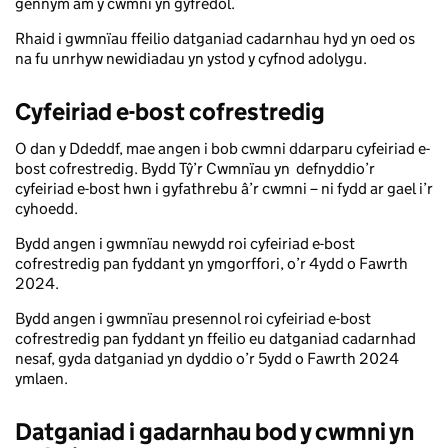
gennym am y cwmni yn gyfredol.
Rhaid i gwmnïau ffeilio datganiad cadarnhau hyd yn oed os
na fu unrhyw newidiadau yn ystod y cyfnod adolygu.
Cyfeiriad e-bost cofrestredig
O dan y Ddeddf, mae angen i bob cwmni ddarparu cyfeiriad e-
bost cofrestredig. Bydd Tŷ’r Cwmnïau yn defnyddio’r
cyfeiriad e-bost hwn i gyfathrebu â’r cwmni – ni fydd ar gael i’r
cyhoedd.
Bydd angen i gwmnïau newydd roi cyfeiriad e-bost
cofrestredig pan fyddant yn ymgorffori, o’r 4ydd o Fawrth
2024.
Bydd angen i gwmnïau presennol roi cyfeiriad e-bost
cofrestredig pan fyddant yn ffeilio eu datganiad cadarnhad
nesaf, gyda datganiad yn dyddio o’r 5ydd o Fawrth 2024
ymlaen.
Datganiad i gadarnhau bod y cwmni yn