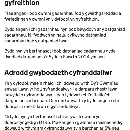
gyfreithlon
Mae angen i bob cwmni gadarnhau fod y gweithgareddau a
fwriedir gan y cwmni yn y dyfodol yn gyfreithlon.
Bydd angen i chi gadarnhau hyn bob blwyddyn ar y datganiad
cadarnhau. Ni fyddwch yn gallu cyflwyno datganiad
cadarnhau heb y datganiad hwn.
Bydd hyn yn berthnasol i bob datganiad cadarnhau gyda
dyddiad datganiad o’r 5ydd o Fawrth 2024 ymlaen.
Adrodd gwybodaeth cyfranddaliwr
Yn y dyfodol, mae’n rhaid i chi ddweud wrth Dŷ’r Cwmnïau
enwau llawn yr holl gyfranddalwyr – a darparu rhestr lawn
newydd o gyfranddalwyr – pan fyddwch chi’n ffeilio’ch
datganiad cadarnhau. Dim ond unwaith y bydd angen i chi
ddarparu rhestr lawn o gyfranddalwyr.
Ni fydd hyn yn berthnasol i chi os yw’ch cwmni yn
ddarostyngedig i DTR5. Mae angen i gwmnïau masnachedig
ddweud wrthym am gyfranddalwyr sy’n berchen ar 5% neu