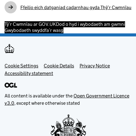
Ffeilio eich datganiad cadarnhau gyda Thŷ’r Cwmnïau
Tŷ’r Cwmnïau ar GOV.UK
Dod o hyd i wybodaeth am gwmni
Gwybodaeth swyddfa’r wasg
Footer menu
Cookie Settings
Cookie Details
Privacy Notice
Accessibility statement
All content is available under the
Open Government Licence
v3.0
, except where otherwise stated