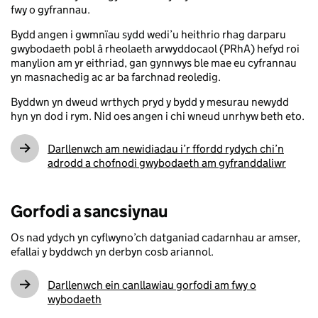
fwy o gyfrannau.
Bydd angen i gwmnïau sydd wedi’u heithrio rhag darparu
gwybodaeth pobl â rheolaeth arwyddocaol (PRhA) hefyd roi
manylion am yr eithriad, gan gynnwys ble mae eu cyfrannau
yn masnachedig ac ar ba farchnad reoledig.
Byddwn yn dweud wrthych pryd y bydd y mesurau newydd
hyn yn dod i rym. Nid oes angen i chi wneud unrhyw beth eto.
Darllenwch am newidiadau i’r ffordd rydych chi’n
adrodd a chofnodi gwybodaeth am gyfranddaliwr
Gorfodi a sancsiynau
Os nad ydych yn cyflwyno’ch datganiad cadarnhau ar amser,
efallai y byddwch yn derbyn cosb ariannol.
Darllenwch ein canllawiau gorfodi am fwy o
wybodaeth