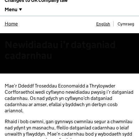
Changes to UK company law
Menu
Home
English
Cymraeg
Newidiadau i’r datganiad
cadarnhau
Mae’r Ddeddf Troseddau Economaidd a Thryloywder
Corfforaethol wedi cyflwyno newidiadau pwysig i’r datganiad
cadarnhau. Os nad ydych yn cyflwyno’ch datganiad
cadarnhau ar amser, efallai y byddwch yn derbyn cosb
ariannol.
Rhaid i bob cwmni, gan gynnwys cwmnïau segur a chwmnïau
nad ydynt yn masnachu, ffeilio datganiad cadarnhau o leiaf
unwaith y flwyddyn. Mae’n cadarnhau bod y wybodaeth sydd